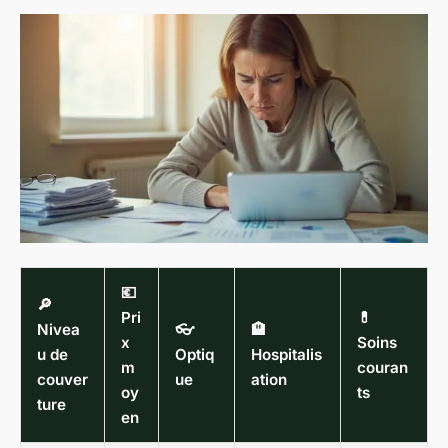
💶
🔎
Pri
💊
Nivea
👓
🏨
x
Soins
u de
Optiq
Hospitalis
m
couran
couver
ue
ation
oy
ts
ture
en