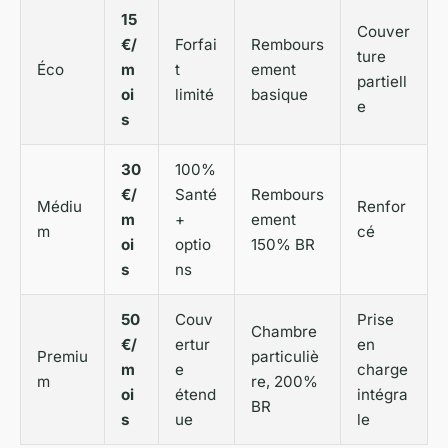
15
Couver
€/
Forfai
Rembours
ture
Éco
m
t
ement
partiell
oi
limité
basique
e
s
30
100%
€/
Santé
Rembours
Médiu
Renfor
m
+
ement
m
cé
oi
optio
150% BR
s
ns
50
Couv
Prise
Chambre
€/
ertur
en
Premiu
particuliè
m
e
charge
m
re, 200%
oi
étend
intégra
BR
s
ue
le