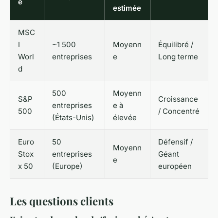
e
estimée
MSC
I
~1 500
Moyenn
Équilibré /
Worl
entreprises
e
Long terme
d
500
Moyenn
S&P
Croissance
entreprises
e à
500
/ Concentré
(États-Unis)
élevée
Euro
50
Défensif /
Moyenn
Stox
entreprises
Géant
e
x 50
(Europe)
européen
Les questions clients