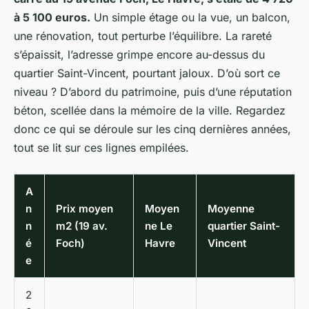
à 5 100 euros.
Un simple étage ou la vue, un balcon,
une rénovation, tout perturbe l’équilibre. La rareté
s’épaissit, l’adresse grimpe encore au-dessus du
quartier Saint-Vincent, pourtant jaloux. D’où sort ce
niveau ? D’abord du patrimoine, puis d’une réputation
béton, scellée dans la mémoire de la ville. Regardez
donc ce qui se déroule sur les cinq dernières années,
tout se lit sur ces lignes empilées.
A
n
Prix moyen
Moyen
Moyenne
n
m2 (19 av.
ne Le
quartier Saint-
é
Foch)
Havre
Vincent
e
2