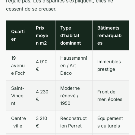
l’égale pas. Les disparités s’expliquent, elles ne
cessent de se creuser.
Prix
Type
Bâtiments
Quarti
moye
d’habitat
remarquabl
er
n m2
dominant
es
19
Haussmanni
4 910
Immeubles
avenu
en / Art
€
prestige
e Foch
Déco
Saint-
Moderne
4 230
Front de
Vince
rénové /
€
mer, écoles
nt
1950
Centre
3 210
Reconstruct
Équipement
-ville
€
ion Perret
s culturels